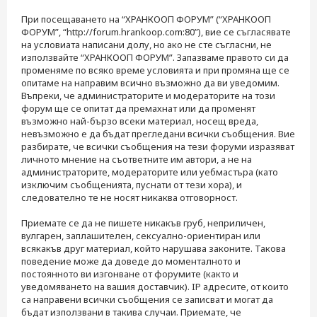
н
е
При посещаването на “ХРАНКООП ФОРУМ” (“ХРАНКООП
ФОРУМ”, “http://forum.hrankoop.com:80”), вие се съгласявате
на условиата написани долу, но ако не сте съгласни, не
използвайте “ХРАНКООП ФОРУМ”. Запазваме правото си да
променяме по всяко време условията и при промяна ще се
опитаме на направим всично възможно да ви уведомим.
Въпреки, че администраторите и модераторите на този
форум ще се опитат да премахнат или да променят
възможно най-бързо всеки материал, носещ вреда,
невъзможно е да бъдат прегледани всички съобщения. Вие
разбирате, че всички съобщения на тези форуми изразяват
личното мнение на съответните им автори, а не на
администраторите, модераторите или уебмастъра (като
изключим съобщенията, пуснати от тези хора), и
следователно те не носят никаква отговорност.
Приемате се да не пишете никакъв груб, неприличен,
вулгарен, заплашителен, сексуално-ориентиран или
всякакъв друг материал, който нарушава законите. Такова
поведение може да доведе до моменталното и
постоянното ви изгонване от форумите (както и
уведомяването на вашия доставчик). IP адресите, от които
са направени всички съобщения се записват и могат да
бъдат използвани в такива случаи. Приемате, че