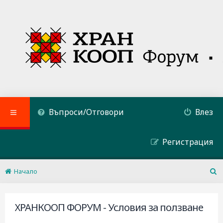
Въпроси/Отговори
Влез
Регистрация
Начало
Т
ъ
р
ХРАНКООП ФОРУМ - Условия за ползване
с
е