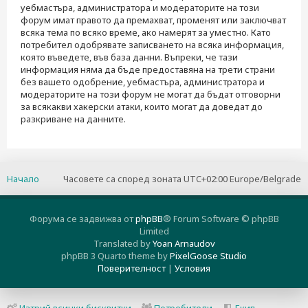
уебмастъра, администратора и модераторите на този
форум имат правото да премахват, променят или заключват
всяка тема по всяко време, ако намерят за уместно. Като
потребител одобрявате записването на всяка информация,
която въведете, във база данни. Въпреки, че тази
информация няма да бъде предоставяна на трети страни
без вашето одобрение, уебмастъра, администратора и
модераторите на този форум не могат да бъдат отговорни
за всякакви хакерски атаки, които могат да доведат до
разкриване на данните.
Начало
Часовете са според зоната UTC+02:00 Europe/Belgrade
Форума се задвижва от
phpBB
® Forum Software © phpBB
Limited
Translated by
Yoan Arnaudov
phpBB 3 Quarto theme by
PixelGoose Studio
Поверителност
|
Условия