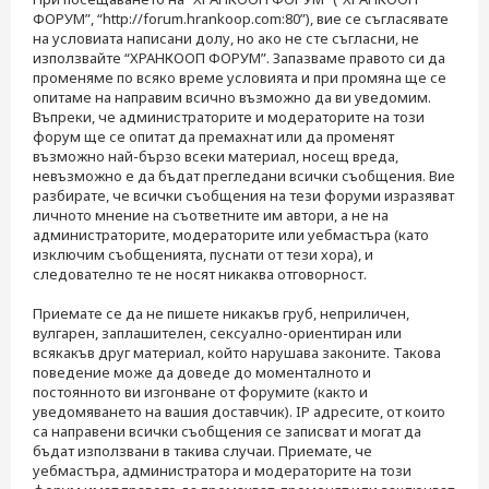
ФОРУМ”, “http://forum.hrankoop.com:80”), вие се съгласявате
на условиата написани долу, но ако не сте съгласни, не
използвайте “ХРАНКООП ФОРУМ”. Запазваме правото си да
променяме по всяко време условията и при промяна ще се
опитаме на направим всично възможно да ви уведомим.
Въпреки, че администраторите и модераторите на този
форум ще се опитат да премахнат или да променят
възможно най-бързо всеки материал, носещ вреда,
невъзможно е да бъдат прегледани всички съобщения. Вие
разбирате, че всички съобщения на тези форуми изразяват
личното мнение на съответните им автори, а не на
администраторите, модераторите или уебмастъра (като
изключим съобщенията, пуснати от тези хора), и
следователно те не носят никаква отговорност.
Приемате се да не пишете никакъв груб, неприличен,
вулгарен, заплашителен, сексуално-ориентиран или
всякакъв друг материал, който нарушава законите. Такова
поведение може да доведе до моменталното и
постоянното ви изгонване от форумите (както и
уведомяването на вашия доставчик). IP адресите, от които
са направени всички съобщения се записват и могат да
бъдат използвани в такива случаи. Приемате, че
уебмастъра, администратора и модераторите на този