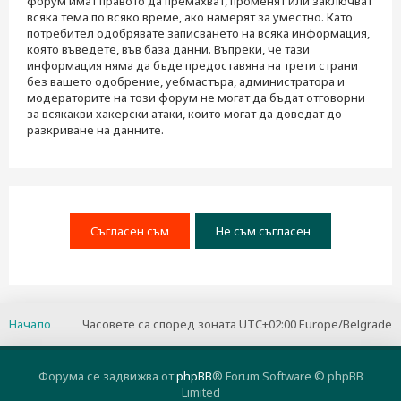
форум имат правото да премахват, променят или заключват
всяка тема по всяко време, ако намерят за уместно. Като
потребител одобрявате записването на всяка информация,
която въведете, във база данни. Въпреки, че тази
информация няма да бъде предоставяна на трети страни
без вашето одобрение, уебмастъра, администратора и
модераторите на този форум не могат да бъдат отговорни
за всякакви хакерски атаки, които могат да доведат до
разкриване на данните.
Начало
Часовете са според зоната UTC+02:00 Europe/Belgrade
Форума се задвижва от
phpBB
® Forum Software © phpBB
Limited