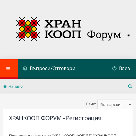
Въпроси/Отговори
Влез
Начало
Т
ъ
р
Език:
с
е
ХРАНКООП ФОРУМ - Регистрация
н
е
При посещаването на “ХРАНКООП ФОРУМ” (“ХРАНКООП