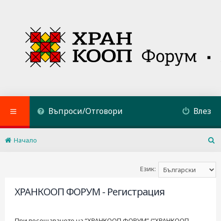
Въпроси/Отговори
Влез
Начало
Т
ъ
р
Език:
с
е
ХРАНКООП ФОРУМ - Регистрация
н
е
При посещаването на “ХРАНКООП ФОРУМ” (“ХРАНКООП