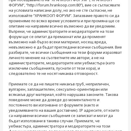
ФОРУМ”, “http://forum.hrankoop.com:80”), вие се съгласявате
на условиата написани долу, но ако не сте съгласни, не
използвайте “ХРАНКООП ФОРУМ”. Запазваме правото си да
променяме по всяко време условията и при промяна ще се
опитаме на направим всично възможно да ви уведомим.
Въпреки, че администраторите и модераторите на този
форум ще се опитат да премахнат или да променят
възможно най-бързо всеки материал, носещ вреда,
невъзможно е да бъдат прегледани всички съобщения. Вие
разбирате, че всички съобщения на тези форуми изразяват
личното мнение на съответните им автори, а не на
администраторите, модераторите или уебмастъра (като
изключим съобщенията, пуснати от тези хора), и
следователно те не носят никаква отговорност.
Приемате се да не пишете никакъв груб, неприличен,
вулгарен, заплашителен, сексуално-ориентиран или
всякакъв друг материал, който нарушава законите. Такова
поведение може да доведе до моменталното и
постоянното ви изгонване от форумите (както и
уведомяването на вашия доставчик). IP адресите, от които
са направени всички съобщения се записват и могат да
бъдат използвани в такива случаи. Приемате, че
уебмастъра, администратора и модераторите на този