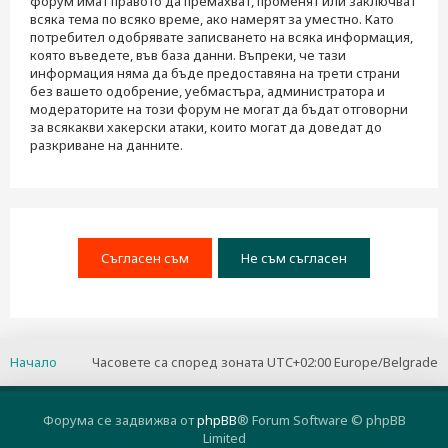
форум имат правото да премахват, променят или заключват
всяка тема по всяко време, ако намерят за уместно. Като
потребител одобрявате записването на всяка информация,
която въведете, във база данни. Въпреки, че тази
информация няма да бъде предоставяна на трети страни
без вашето одобрение, уебмастъра, администратора и
модераторите на този форум не могат да бъдат отговорни
за всякакви хакерски атаки, които могат да доведат до
разкриване на данните.
Начало
Часовете са според зоната UTC+02:00 Europe/Belgrade
Форума се задвижва от
phpBB
® Forum Software © phpBB
Limited