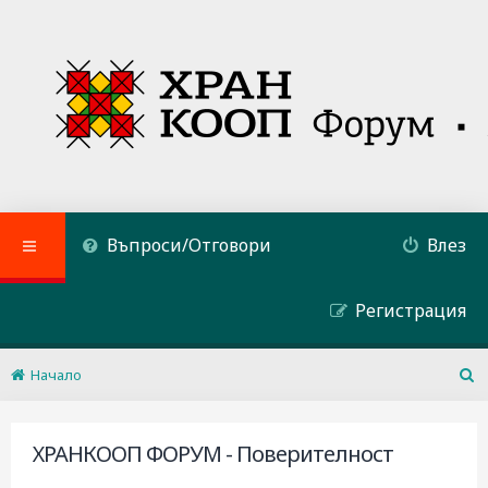
Въпроси/Отговори
Влез
Регистрация
Начало
Т
ъ
р
ХРАНКООП ФОРУМ - Поверителност
с
е