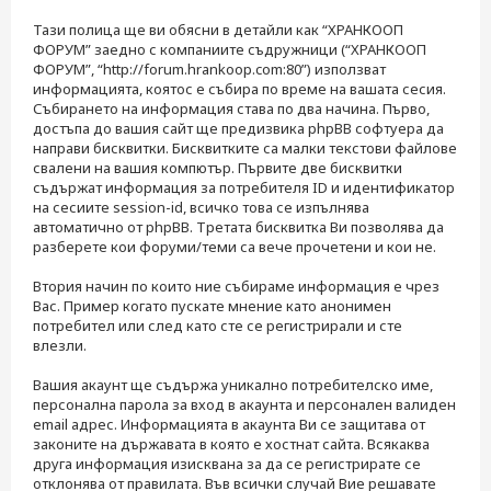
н
е
Тази полица ще ви обясни в детайли как “ХРАНКООП
ФОРУМ” заедно с компаниите съдружници (“ХРАНКООП
ФОРУМ”, “http://forum.hrankoop.com:80”) използват
информацията, коятос е събира по време на вашата сесия.
Събирането на информация става по два начина. Първо,
достъпа до вашия сайт ще предизвика phpBB софтуера да
направи бисквитки. Бисквитките са малки текстови файлове
свалени на вашия компютър. Първите две бисквитки
съдържат информация за потребителя ID и идентификатор
на сесиите session-id, всичко това се изпълнява
автоматично от phpBB. Третата бисквитка Ви позволява да
разберете кои форуми/теми са вече прочетени и кои не.
Втория начин по които ние събираме информация е чрез
Вас. Пример когато пускате мнение като анонимен
потребител или след като сте се регистрирали и сте
влезли.
Вашия акаунт ще съдържа уникално потребителско име,
персонална парола за вход в акаунта и персонален валиден
email адрес. Информацията в акаунта Ви се защитава от
законите на държавата в която е хостнат сайта. Всякаква
друга информация изисквана за да се регистрирате се
отклонява от правилата. Във всички случай Вие решавате