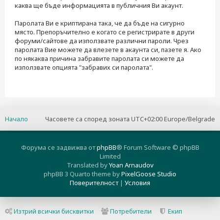
каква ще бъде информацията в публичния Ви акаунт.
Паролата Ви е криптирана така, че да бъде на сигурно
място. Препоръчително е когато се регистрирате в други
форуми/сайтове да използвате различни пароли. Чрез
паролата Вие можете да влезете в акаунта си, пазете я. Ако
по някаква причина забравите паролата си можете да
използвате опцията "забравих си паролата".
Начало
Часовете са според зоната UTC+02:00 Europe/Belgrade
Форума се задвижва от
phpBB
® Forum Software © phpBB
Limited
Translated by
Yoan Arnaudov
phpBB 3 Quarto theme by
PixelGoose Studio
Поверителност
|
Условия
Изтрий всички бисквитки
Потребители
Екип