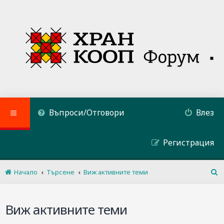
Въпроси/Отговори
Влез
Регистрация
Начало
Търсене
Виж активните теми
Т
ъ
р
Виж активните теми
с
е