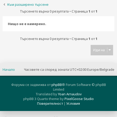
н
Към разширено търсене
е
Търсенето върна 0 резултата • Страница
1
от
1
Нищо не е намерено.
Търсенето върна 0 резултата • Страница
1
от
1
Иди на
Начало
Часовете са според зоната UTC+02:00 Europe/Belgrade
Форума се задвижва от
phpBB
® Forum Software © phpBB
Limited
Translated by
Yoan Arnaudov
phpBB 3 Quarto theme by
PixelGoose Studio
Поверителност
|
Условия