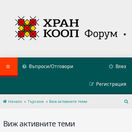
Въпроси/Отговори
Влез
Регистрация
Начало
Търсене
Виж активните теми
Т
ъ
р
Виж активните теми
с
е