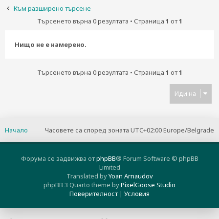
н
Към разширено търсене
е
Търсенето върна 0 резултата • Страница
1
от
1
Нищо не е намерено.
Търсенето върна 0 резултата • Страница
1
от
1
Иди на
Начало
Часовете са според зоната UTC+02:00 Europe/Belgrade
Форума се задвижва от
phpBB
® Forum Software © phpBB
Limited
Translated by
Yoan Arnaudov
phpBB 3 Quarto theme by
PixelGoose Studio
Поверителност
|
Условия