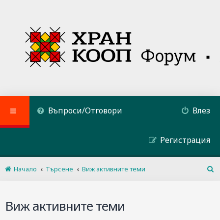
Въпроси/Отговори
Влез
Регистрация
Начало
Търсене
Виж активните теми
Т
ъ
р
Виж активните теми
с
е