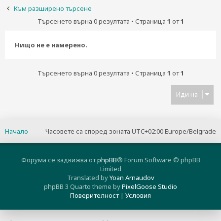
н
Към разширено търсене
е
Търсенето върна 0 резултата • Страница
1
от
1
Нищо не е намерено.
Търсенето върна 0 резултата • Страница
1
от
1
Иди на
Начало
Часовете са според зоната UTC+02:00 Europe/Belgrade
Форума се задвижва от
phpBB
® Forum Software © phpBB
Limited
Translated by
Yoan Arnaudov
phpBB 3 Quarto theme by
PixelGoose Studio
Поверителност
|
Условия