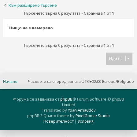
н
Към разширено търсене
е
Търсенето върна 0 резултата • Страница
1
от
1
Нищо не е намерено.
Търсенето върна 0 резултата • Страница
1
от
1
Иди на
Начало
Часовете са според зоната UTC+02:00 Europe/Belgrade
Форума се задвижва от
phpBB
® Forum Software © phpBB
Limited
Translated by
Yoan Arnaudov
phpBB 3 Quarto theme by
PixelGoose Studio
Поверителност
|
Условия