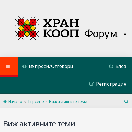
Въпроси/Отговори
Влез
Регистрация
Начало
Търсене
Виж активните теми
Т
ъ
р
Виж активните теми
с
е