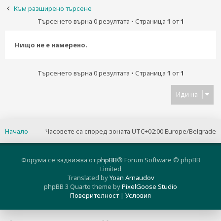
н
Към разширено търсене
е
Търсенето върна 0 резултата • Страница
1
от
1
Нищо не е намерено.
Търсенето върна 0 резултата • Страница
1
от
1
Иди на
Начало
Часовете са според зоната UTC+02:00 Europe/Belgrade
Форума се задвижва от
phpBB
® Forum Software © phpBB
Limited
Translated by
Yoan Arnaudov
phpBB 3 Quarto theme by
PixelGoose Studio
Поверителност
|
Условия