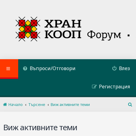
Въпроси/Отговори
Влез
Регистрация
Начало
Търсене
Виж активните теми
Т
ъ
р
Виж активните теми
с
е