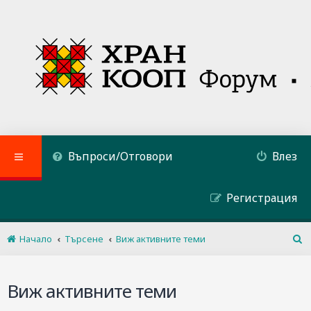
Въпроси/Отговори
Влез
Регистрация
Начало
Търсене
Виж активните теми
Т
ъ
р
Виж активните теми
с
е