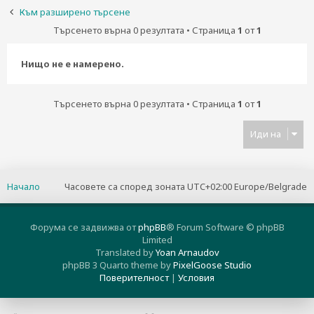
н
Към разширено търсене
е
Търсенето върна 0 резултата • Страница
1
от
1
Нищо не е намерено.
Търсенето върна 0 резултата • Страница
1
от
1
Иди на
Начало
Часовете са според зоната UTC+02:00 Europe/Belgrade
Форума се задвижва от
phpBB
® Forum Software © phpBB
Limited
Translated by
Yoan Arnaudov
phpBB 3 Quarto theme by
PixelGoose Studio
Поверителност
|
Условия