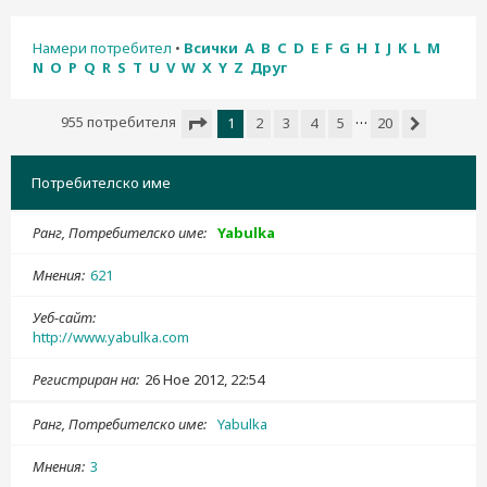
н
е
Намери потребител
•
Всички
A
B
C
D
E
F
G
H
I
J
K
L
M
N
O
P
Q
R
S
T
U
V
W
X
Y
Z
Друг
…
955 потребителя
1
2
3
4
5
20
Следваща
Страница
1
от
20
Потребителско име
Ранг, Потребителско име
Yabulka
Мнения
621
Уеб-сайт
http://www.yabulka.com
Регистриран на
26 Ное 2012, 22:54
Ранг, Потребителско име
Yabulka
Мнения
3