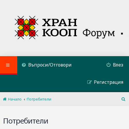
Въпроси/Отговори
Влез
Регистрация
Начало
Потребители
Т
ъ
р
Потребители
с
е