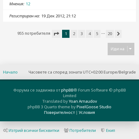
Мнения
12
Регистриран на
19 Дек 2012, 21:12
…
955 потребителя
1
2
3
4
5
20
Следваща
Страница
1
от
20
Иди на
Начало
Часовете са според зоната UTC+02:00 Europe/Belgrade
Форума се задвижва от
phpBB
® Forum Software © phpBB
Limited
Translated by
Yoan Arnaudov
phpBB 3 Quarto theme by
PixelGoose Studio
Поверителност
|
Условия
Изтрий всички бисквитки
Потребители
Екип