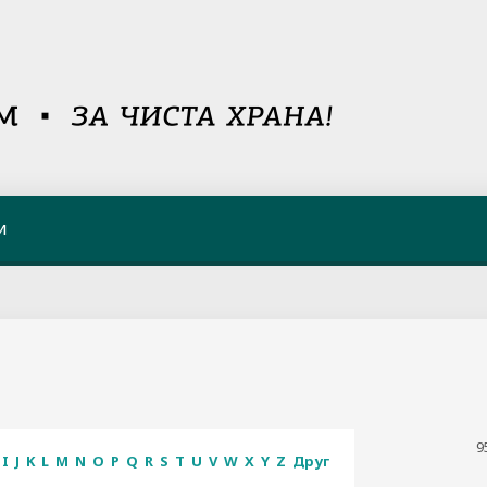
и
9
I
J
K
L
M
N
O
P
Q
R
S
T
U
V
W
X
Y
Z
Друг