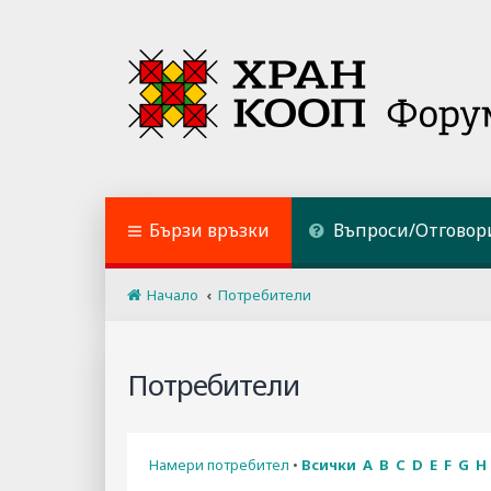
Бързи връзки
Въпроси/Отговор
Начало
Потребители
Потребители
Намери потребител
•
Всички
A
B
C
D
E
F
G
H