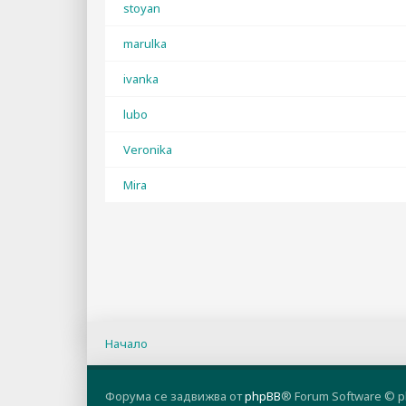
stoyan
marulka
ivanka
lubo
Veronika
Mira
Начало
Форума се задвижва от
phpBB
® Forum Software © p