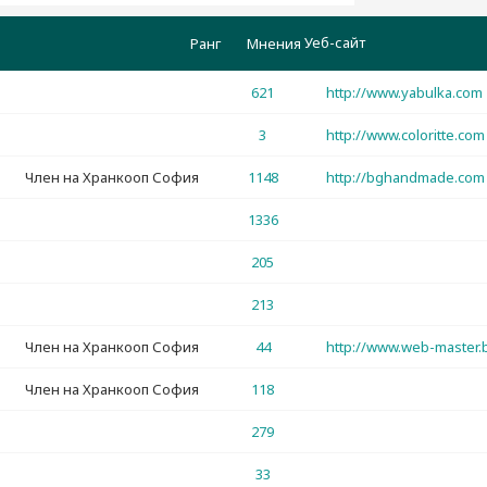
Уеб-сайт
Ранг
Мнения
621
http://www.yabulka.com
3
http://www.coloritte.com
Член на Хранкооп София
1148
http://bghandmade.com
1336
205
213
Член на Хранкооп София
44
http://www.web-master.
Член на Хранкооп София
118
279
33