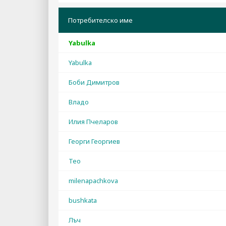
Потребителско име
Yabulka
Yabulka
Боби Димитров
Владо
Илия Пчеларов
Георги Георгиев
Teo
milenapachkova
bushkata
Лъч