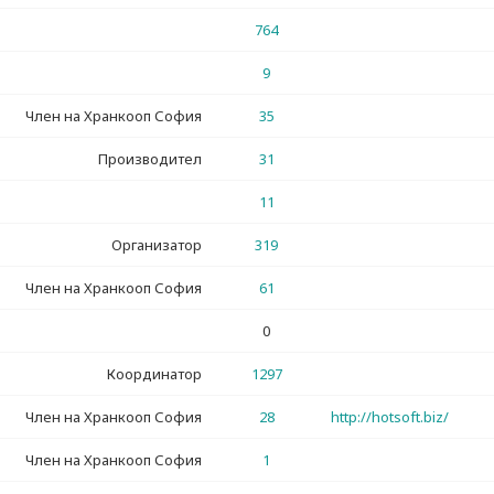
764
9
Член на Хранкооп София
35
Производител
31
11
Организатор
319
Член на Хранкооп София
61
0
Координатор
1297
Член на Хранкооп София
28
http://hotsoft.biz/
Член на Хранкооп София
1