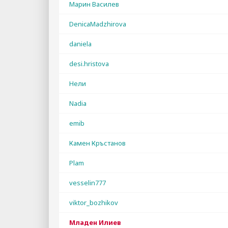
Марин Василев
DenicaMadzhirova
daniela
desi.hristova
Нели
Nadia
emib
Камен Кръстанов
Plam
vesselin777
viktor_bozhikov
Младен Илиев