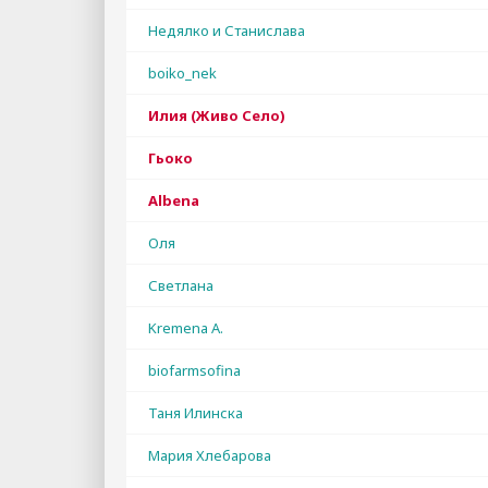
Недялко и Станислава
boiko_nek
Илия (Живо Село)
Гьоко
Albena
Оля
Светлана
Kremena A.
biofarmsofina
Таня Илинска
Мария Хлебарова