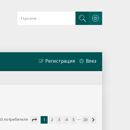
Разширено търсене
Търсене
Регистрация
Влез
…
55 потребителя
1
2
3
4
5
20
Следваща
Страница
1
от
20