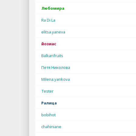
Любомира
Ra Di La
elitsa.yaneva
йозиас
Balkanfruits
Петя Николова
Milena.yankova
Tester
Ралица
bobihot
chahiniane