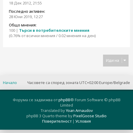
18 Дек 2012, 21:55
Последно активен:
28 Юни 2019, 12:27
Общо мнения:
100 |
Търси в потребителските мнения
(0.76% от всички мнения / 0.02 мнения на ден)
Иди на
Начало
Часовете са според зоната UTC+02:00 Europe/Belgrade
Форума се задвижва от
phpBB
® Forum Software © phpBB
Limited
Translated by
Yoan Arnaudov
phpBB 3 Quarto theme by
PixelGoose Studio
Поверителност
|
Условия