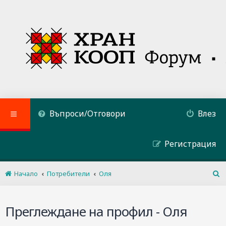
Въпроси/Отговори
Влез
Регистрация
Начало
Потребители
Оля
Т
ъ
р
Преглеждане на профил - Оля
с
е