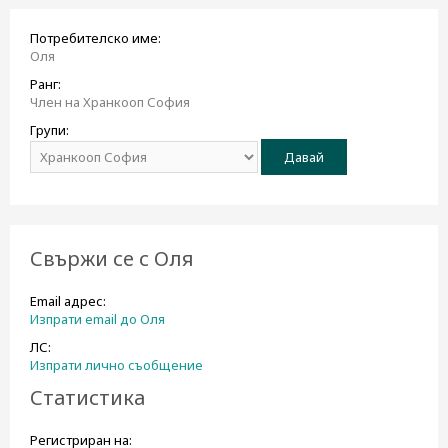
н
е
Потребителско име:
Оля
Ранг:
Член на Хранкооп София
Групи:
Свържи се с Оля
Email адрес:
Изпрати email до Оля
ЛС:
Изпрати лично съобщение
Статистика
Регистриран на: