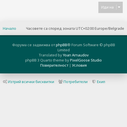
Иди на
Начало
Часовете са според зоната UTC+02:00 Europe/Belgrade
Форума се задвижва от
phpBB
® Forum Software © phpBB
Limited
Translated by
Yoan Arnaudov
phpBB 3 Quarto theme by
PixelGoose Studio
Поверителност
|
Условия
Изтрий всички бисквитки
Потребители
Екип