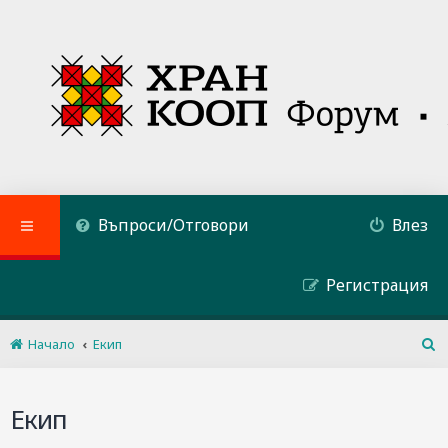
Въпроси/Отговори
Влез
Регистрация
Начало
Екип
Т
ъ
р
Екип
с
е