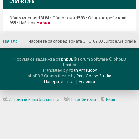
Статистика
Общо мнения
13184
• Общо теми
1593
• Общо потребители
955
• Най-нов
марин
Начало
Часовете са според зоната UTC+02:00 Europe/Belgrade
Форума се задвижва от
phpBB
® Forum Software © phpBB
Limited
Translated by
Yoan Arnaudov
phpBB 3 Quarto theme by
PixelGoose Studio
Поверителност
|
Условия
Изтрий всички бисквитки
Потребители
Екип