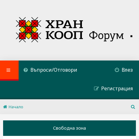
Въпроси/Отговори
Влез
Регистрация
Начало
Т
ъ
р
Свободна зона
с
е