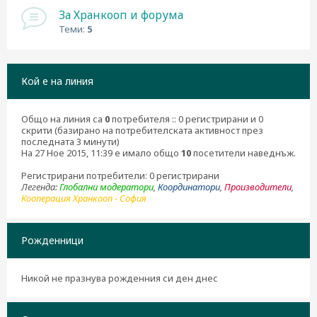
н
За Хранкооп и форума
е
Теми:
5
Кой е на линия
Общо на линия са
0
потребителя :: 0 регистрирани и 0
скрити (базирано на потребителската активност през
последната 3 минути)
На 27 Ное 2015, 11:39 е имало общо
10
посетители наведнъж.
Регистрирани потребители: 0 регистрирани
Легенда:
Глобални модератори
,
Координатори
,
Производители
,
Кооперация Хранкооп - София
Рожденници
Никой не празнува рожденния си ден днес