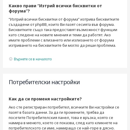
Какво прави “Изтрий всички бисквитки от
форума”?
“Изтрий всички бисквитки от форума” изтрива бисквитките
създадени от phpBB, които Ви пазят сесията във форума.
Бисквитките също така предоставят възможност функции
като следене на новите мнения и теми да работят. Ако
имате проблеми с влизането или излизането от форума
изтриването на бисквитките би могло да реши проблема.
Върнете се в началото
Потребителски настройки
Как да си променя настройките?
Ако сте регистриран потребител, всичките Ви настройки се
пазят в базата данни. За да ги промените, трябва да
посетите Потребителския панел, това е връзка, която се
намира в менюто, което се показва, след като кликнете на
потребителското си име, намиращо се най-горе в дясно.