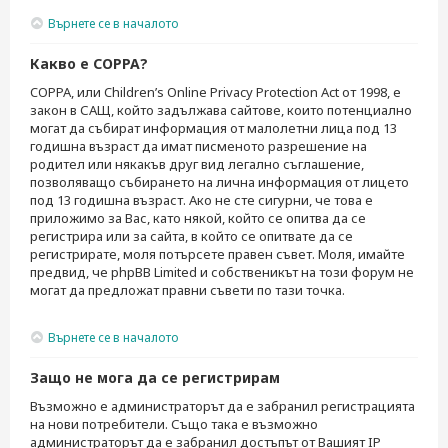
Върнете се в началото
Какво е COPPA?
COPPA, или Children’s Online Privacy Protection Act от 1998, е
закон в САЩ, който задължава сайтове, които потенциално
могат да събират информация от малолетни лица под 13
годишна възраст да имат писменото разрешение на
родител или някакъв друг вид легално съглашение,
позволяващо събирането на лична информация от лицето
под 13 годишна възраст. Ако не сте сигурни, че това е
приложимо за Вас, като някой, който се опитва да се
регистрира или за сайта, в който се опитвате да се
регистрирате, моля потърсете правен съвет. Моля, имайте
предвид, че phpBB Limited и собственикът на този форум не
могат да предложат правни съвети по тази точка.
Върнете се в началото
Защо не мога да се регистрирам
Възможно е администраторът да е забранил регистрацията
на нови потребители. Също така е възможно
администраторът да е забранил достъпът от Вашият IP