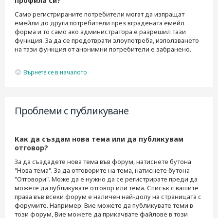
профила си?
Само регистрираните потребители могат да изпращат
емейли до други потребители през вградената емейл
форма и то само ако администратора е разрешил тази
функция. За да се предотврати злоупотреба, използването
на тази функция от анонимни потребители е забранено.
Върнете се в началото
Проблеми с публикуване
Как да създам нова тема или да публикувам
отговор?
За да създадете нова тема във форум, натиснете бутона
"Нова тема". За да отговорите на тема, натиснете бутона
"Отговори". Може да е нужно да се регистрирате преди да
можете да публикувате отговор или тема. Списък с вашите
права във всеки форум е наличен най-долу на страницата с
форумите. Например: Вие можете да публикувате теми в
този форум, Вие можете да прикачвате файлове в този