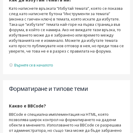
Като натиснете връзката “Избутай темата”, която се показва
след като натиснете бутона “Инструменти за темата”
(иконка с гаечен ключ) в темата, която искате да избутате.
Така ще “избутате” темата най-горе на първа страница във
форума, в който се намира. Ако не виждате тази връзка, то
избутването може да е забранено или времето между
избутванията не е изминало. Можете да избутате темата
като просто публикувате нов отговор в нея, но преди това се
уверете, че това не е в разрез с правилата на форума.
Върнете се в началото
Форматиране и типове теми
Какво е BBCode?
BBCode е специална имплементация на HTML, която
позволява широк контрол на форматирането на дадени
обекти в мнението. Използването на BBCode се разрешава
от администратора, но също така може да бъде забранено