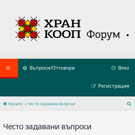
Въпроси/Отговори
Влез
Регистрация
Начало
Често задавани въпроси
Т
ъ
р
Често задавани въпроси
с
е