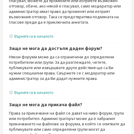
гласувал, можете да промените или изтриете възможен
отговор, обаче, ако някой е гласувал, само модератор или
администратор имат право да променят или изтрият
възможния отговор. Така се предотвратява подмяната на
гласове преди да е приключила анкетата.
Върнете се в началото
Защо не мога да достъпя даден форум?
Някои форуми може да са ограничени до определени
потребители или групи. За да разглеждате, четете,
публикувате или извършвате други действия ще са Ви
нужни специални права. Свържете се с модератор или
администратор за да Ви дадат нужните права.
Върнете се в началото
Защо не мога да прикача файл?
Права за прикачване на файл се дават на ниво форум, група
или потребител. Администраторът може да е забранил
прикачването на файлове за форума, в който се опитвате да
публикувате или само определени групи могат да