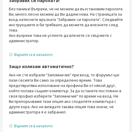
Забравих си паролата!
Без паника! Въпреки, че не можем да възстановим паролата
Ви, много лесно можем да Ви дадем нова. На страницата за
вход натиснете връзката "Забравих си паролата". Следвайте
инструкциите и би трябвало да можете да влезнете след
това.
Ако въпреки това не успеете да влезете се свържете с
администратор.
Върнете се в началото
Защо излизам автоматично?
Ако не сте избрали “Запомни ме” при вход, то форумът ще
пази сесията Ви само за определено време. Това
предотвратява използване на профила Ви от някой друг,
който ползва същият компютър. За да останете постоянно в
своя профил изберете “Запомни ме” по време на вход. Не
Ви препоръчваме тази опция ако споделяте компютъра с
други хора. Ако не виждате такава опция това значи, че
администратора я е забранил.
Върнете се в началото