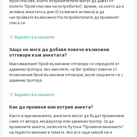
броя гласове, които потребителите могат да дават от
полето “Брой гласове на потребител”, време, за което да е
активна анкетата в дни (0 за винаги активна) и да
настройвате възможността потребителите да променят
гласа си.
Върнете се в началото
Защо не мога да добавя повече възможни
отговори към анкетата?
Максималният брой възможни отговори се определя от
администратора. Ако мислите, че Ви трябват повече от
позволения брой възможни отговори, моля свържете се с
администратора.
Върнете се в началото
Как да променя или изтрия анкета?
Както и при мненията, анкетите могат да бъдат променяни
само от автора, модератор или администратор. За да
промените анкета, натиснете бутона "Промени мнението"
на първото мнение в темата. Ако все още никой не е