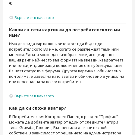
®.
Върнете се в началото
Какви са тези картинки до потребителското ми
име?
Има два вида картинки, които могат да бъдат до
потребителското Ви име, когато се разглеждат теми или
мнения. Едната може да е изображение, асоциирано с
вашия ранг, най-често във формата на звезди, квадратчета
или точки, индикиращи колко мнения сте публикувал или
Вашият статус във форума. Другата картинка, обикновено
по-голяма, е известна като аватар и обикновено е уникална
или персонална за всеки потребител.
Върнете се в началото
Как да си сложа аватар?
В Потребителския Контролен Панел, в раздел “Профил”
можете да добавите аватар от един от следните четири
типа: Gravatar, Галерия, Външен или да качите свой
собствен. В зависимост от решението на администратора