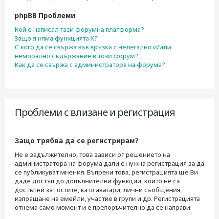
phpBB Проблеми
Кой е написал тази форумна платформа?
Защо я няма функцията X?
С кого да се свържа във връзка с нелегално и/или
неморално съдържание в този форум?
Как да се свържа с администратора на форума?
Проблеми с влизане и регистрация
Защо трябва да се регистрирам?
Не е задължително, това зависи от решението на
администратора на форума дали е нужна регистрация за да
се публикуват мнения. Въпреки това, регистрацията ще Ви
даде достъп до допълнителни функции, които не са
достъпни за гостите, като аватари, лични съобщения,
изпращане на емейли, участие в групи и др. Регистрацията
отнема само момент и е препоръчително да се направи.