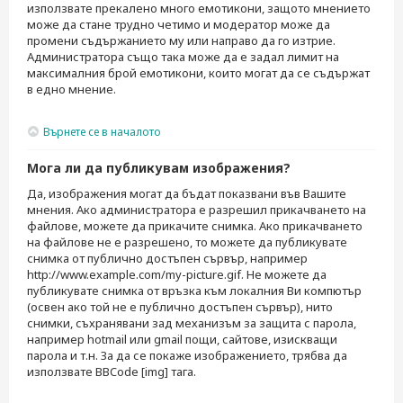
използвате прекалено много емотикони, защото мнението
може да стане трудно четимо и модератор може да
промени съдържанието му или направо да го изтрие.
Администратора също така може да е задал лимит на
максималния брой емотикони, които могат да се съдържат
в едно мнение.
Върнете се в началото
Мога ли да публикувам изображения?
Да, изображения могат да бъдат показвани във Вашите
мнения. Ако администратора е разрешил прикачването на
файлове, можете да прикачите снимка. Ако прикачването
на файлове не е разрешено, то можете да публикувате
снимка от публично достъпен сървър, например
http://www.example.com/my-picture.gif. Не можете да
публикувате снимка от връзка към локалния Ви компютър
(освен ако той не е публично достъпен сървър), нито
снимки, съхранявани зад механизъм за защита с парола,
например hotmail или gmail пощи, сайтове, изискващи
парола и т.н. За да се покаже изображението, трябва да
използвате BBCode [img] тага.