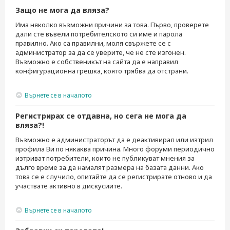
Защо не мога да вляза?
Има няколко възможни причини за това. Първо, проверете
дали сте въвели потребителското си име и парола
правилно. Ако са правилни, моля свържете се с
администратор за да се уверите, че не сте изгонен.
Възможно е собственикът на сайта да е направил
конфигурационна грешка, която трябва да отстрани.
Върнете се в началото
Регистрирах се отдавна, но сега не мога да
вляза?!
Възможно е администраторът да е деактивирал или изтрил
профила Ви по някаква причина. Много форуми периодично
изтриват потребители, които не публикуват мнения за
дълго време за да намалят размера на базата данни. Ако
това се е случило, опитайте да се регистрирате отново и да
участвате активно в дискусиите.
Върнете се в началото