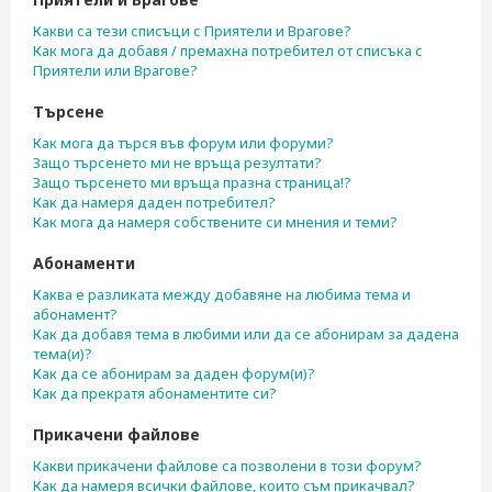
Какви са тези списъци с Приятели и Врагове?
Как мога да добавя / премахна потребител от списъка с
Приятели или Врагове?
Търсене
Как мога да търся във форум или форуми?
Защо търсенето ми не връща резултати?
Защо търсенето ми връща празна страница!?
Как да намеря даден потребител?
Как мога да намеря собствените си мнения и теми?
Абонаменти
Каква е разликата между добавяне на любима тема и
абонамент?
Как да добавя тема в любими или да се абонирам за дадена
тема(и)?
Как да се абонирам за даден форум(и)?
Как да прекратя абонаментите си?
Прикачени файлове
Какви прикачени файлове са позволени в този форум?
Как да намеря всички файлове, които съм прикачвал?