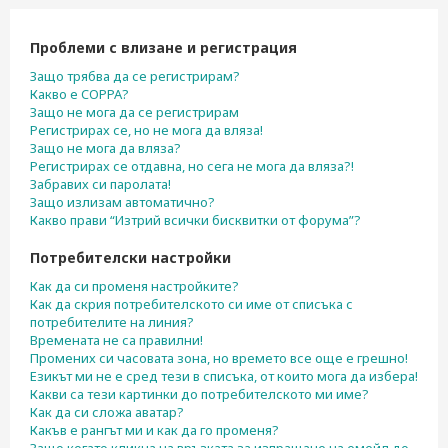
н
е
Проблеми с влизане и регистрация
Защо трябва да се регистрирам?
Какво е COPPA?
Защо не мога да се регистрирам
Регистрирах се, но не мога да вляза!
Защо не мога да вляза?
Регистрирах се отдавна, но сега не мога да вляза?!
Забравих си паролата!
Защо излизам автоматично?
Какво прави “Изтрий всички бисквитки от форума”?
Потребителски настройки
Как да си променя настройките?
Как да скрия потребителското си име от списъка с
потребителите на линия?
Времената не са правилни!
Промених си часовата зона, но времето все още е грешно!
Езикът ми не е сред тези в списъка, от които мога да избера!
Какви са тези картинки до потребителското ми име?
Как да си сложа аватар?
Какъв е рангът ми и как да го променя?