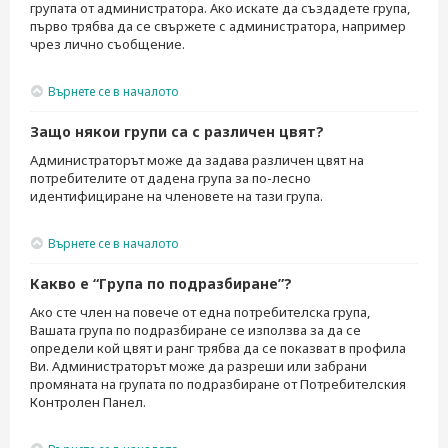
групата от администратора. Ако искате да създадете група,
първо трябва да се свържете с администратора, например
чрез лично съобщение.
Върнете се в началото
Защо някои групи са с различен цвят?
Администраторът може да задава различен цвят на
потребителите от дадена група за по-лесно
идентифициране на членовете на тази група.
Върнете се в началото
Какво е “Група по подразбиране”?
Ако сте член на повече от една потребителска група,
Вашата група по подразбиране се използва за да се
определи кой цвят и ранг трябва да се показват в профила
Ви. Администраторът може да разреши или забрани
промяната на групата по подразбиране от Потребителския
Контролен Панел.