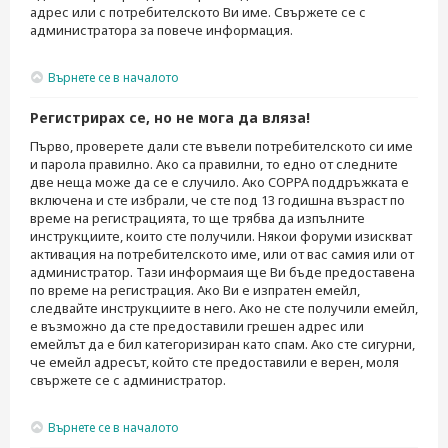
адрес или с потребителското Ви име. Свържете се с
администратора за повече информация.
Върнете се в началото
Регистрирах се, но не мога да вляза!
Първо, проверете дали сте въвели потребителското си име
и парола правилно. Ако са правилни, то едно от следните
две неща може да се е случило. Ако COPPA поддръжката е
включена и сте избрали, че сте под 13 годишна възраст по
време на регистрацията, то ще трябва да изпълните
инструкциите, които сте получили. Някои форуми изискват
активация на потребителското име, или от вас самия или от
администратор. Тази информаия ще Ви бъде предоставена
по време на регистрация. Ако Ви е изпратен емейл,
следвайте инструкциите в него. Ако не сте получили емейл,
е възможно да сте предоставили грешен адрес или
емейлът да е бил категоризиран като спам. Ако сте сигурни,
че емейл адресът, който сте предоставили е верен, моля
свържете се с администратор.
Върнете се в началото