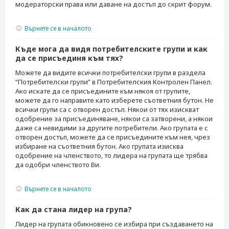
модераторски права или даване на достъп до скрит форум.
Върнете се в началото
Къде мога да видя потребителските групи и как
да се присъединя към тях?
Можете да видите всички потребителски групи в раздела
“Потребителски групи” в Потребителския Контролен Панел.
Ако искате да се присъедините към някоя от групите,
можете да го направите като изберете съответния бутон. Не
всички групи са с отворен достъп. Някои от тях изискват
одобрение за присъединяване, някои са затворени, а някои
даже са невидими за другите потребители. Ако групата е с
отворен достъп, можете да се присъедините към нея, чрез
избиране на съответния бутон. Ако групата изисква
одобрение на членството, то лидера на групата ще трябва
да одобри членството Ви.
Върнете се в началото
Как да стана лидер на група?
Лидер на групата обикновено се избира при създаването на