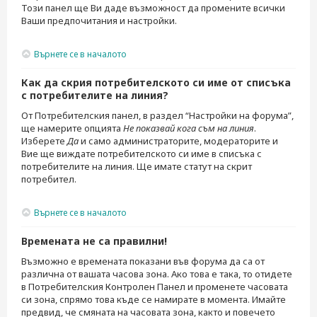
Този панел ще Ви даде възможност да промените всички
Ваши предпочитания и настройки.
Върнете се в началото
Как да скрия потребителското си име от списъка
с потребителите на линия?
От Потребителския панел, в раздел “Настройки на форума”,
ще намерите опцията
Не показвай кога съм на линия
.
Изберете
Да
и само администраторите, модераторите и
Вие ще виждате потребителското си име в списъка с
потребителите на линия. Ще имате статут на скрит
потребител.
Върнете се в началото
Времената не са правилни!
Възможно е времената показани във форума да са от
различна от вашата часова зона. Ако това е така, то отидете
в Потребителския Контролен Панел и променете часовата
си зона, спрямо това къде се намирате в момента. Имайте
предвид, че смяната на часовата зона, както и повечето