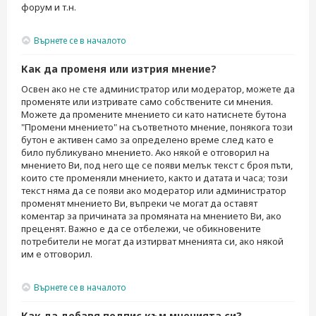
форум и т.н.
Върнете се в началото
Как да променя или изтрия мнение?
Освен ако не сте администратор или модератор, можете да
променяте или изтривате само собствените си мнения.
Можете да промените мнението си като натиснете бутона
"Промени мнението" на съответното мнение, понякога този
бутон е активен само за определено време след като е
било публикувано мнението. Ако някой е отговорил на
мнението Ви, под него ще се появи мелък текст с броя пъти,
които сте променяли мнението, както и датата и часа; този
текст няма да се появи ако модератор или администратор
променят мнението Ви, въпреки че могат да оставят
коментар за причината за промяната на мнението Ви, ако
преценят. Важно е да се отбележи, че обикновените
потребители не могат да изтирват мненията си, ако някой
им е отговорил.
Върнете се в началото
Как да добавя подпис към мненията си?