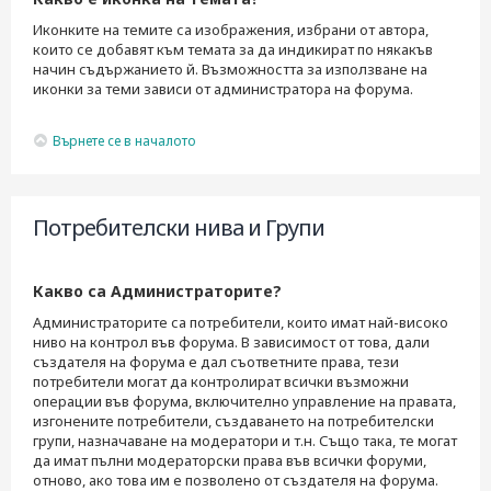
Иконките на темите са изображения, избрани от автора,
които се добавят към темата за да индикират по някакъв
начин съдържанието й. Възможността за използване на
иконки за теми зависи от администратора на форума.
Върнете се в началото
Потребителски нива и Групи
Какво са Администраторите?
Администраторите са потребители, които имат най-високо
ниво на контрол във форума. В зависимост от това, дали
създателя на форума е дал съответните права, тези
потребители могат да контролират всички възможни
операции във форума, включително управление на правата,
изгонените потребители, създаването на потребителски
групи, назначаване на модератори и т.н. Също така, те могат
да имат пълни модераторски права във всички форуми,
отново, ако това им е позволено от създателя на форума.