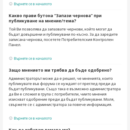
Върнете се в началото
Какво прави бутона “Запази чернова” при
публикуване на мнение/тема?
Той Ви позволява да запазвате чернови, който могат да
бъдат довършени и публикувани по-късно. За да заредите
записана чернова, посетете Потребителския Контролен
Панел.
Върнете се в началото
Защо мнението ми трябва да бъде одобрено?
Администраторът може да е решил, че мненията, които
публикувате във форума се нуждаят от преглед преди да
бъдат публикувани. Също така е възможно администратора
да Ви е сложил в група с потребители, чиито мнения
изискват одобрение преди да бъдат публикувани. Моля,
свържете се с администратора за повече информация.
Върнете се в началото
Как да избутам темата ми?