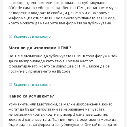
за всяко отделно мнение от формата за публикуване.
BBCode сам по себе си е подобен на HTML, но таговете му са
затворени в квадратни скоби [ и ], а не в < и >. За повече
информация относно BBCode вижте упътването за BBCode,
което можете да намерите във формата за публикуване.
Върнете се в началото
Мога ли да използвам HTML?
Не. Не е възможно да публикувате HTML в този форум и той
да се възпроизведе като такъв. Голяма част от
форматирането, което се извършва с HTML, може да се
постигне с прилагането на BBCode.
Върнете се в началото
Какво са усмивките?
Усмивките, или Емотикони, са малки изображения, които
могат да бъдат използвани за изразяване на чувства,
използвайки кратък код, например :) означава щастие,
докато :( означава тъга. Пълният лист с емотикони може да
бъде видян във формата за публикуване. Опитайте се да не