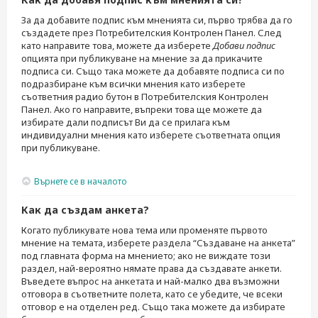
За да добавите подпис към мненията си, първо трябва да го
създадете през Потребителския Контролен Панел. След
като направите това, можете да изберете
Добави подпис
опцията при публикуване на мнение за да прикачите
подписа си. Също така можете да добавяте подписа си по
подразбиране към всички мнения като изберете
съответния радио бутон в Потребителския Контролен
Панел. Ако го направите, въпреки това ще можете да
избирате дали подписът Ви да се прилага към
индивидуални мнения като изберете съответната опция
при публикуване.
Върнете се в началото
Как да създам анкета?
Когато публикувате нова тема или променяте първото
мнение на темата, изберете раздела “Създаване на анкета”
под главната форма на мнението; ако не виждате този
раздел, най-вероятно нямате права да създавате анкети.
Въведете въпрос на анкетата и най-малко два възможни
отговора в съответните полета, като се убедите, че всеки
отговор е на отделен ред. Също така можете да избирате