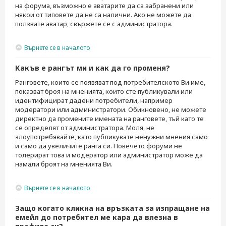
на форума, възможно е аватарите да са забранени или
някои от типовете да не са налични. Ако не можете да
ползвате аватар, свържете се с администратора.
Върнете се в началото
Какъв е рангът ми и как да го променя?
Ранговете, които се появяват под потребителското Ви име,
показват броя на мненията, които сте публикували или
идентифицират дадени потребители, например
модератори или администратори. Обикновено, не можете
директно да промените имената на ранговете, тъй като те
се определят от администратора. Моля, не
злоупотребявайте, като публикувате ненужни мнения само
и само да увеличите ранга си. Повечето форуми не
толерират това и модератор или администратор може да
намали броят на мненията Ви.
Върнете се в началото
Защо когато кликна на връзката за изпращане на
емейл до потребител ме кара да влезна в