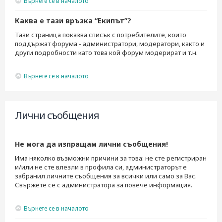
Върнете се в началото
Каква е тази връзка “Екипът”?
Тази страница показва списък с потребителите, които
поддържат форума - администратори, модератори, както и
други подробности като това кой форум модерират и т.н.
Върнете се в началото
Лични съобщения
Не мога да изпращам лични съобщения!
Има няколко възможни причини за това: не сте регистриран
и/или не сте влезли в профила си, администраторът е
забранил личните съобщения за всички или само за Вас.
Свържете се с администратора за повече информация.
Върнете се в началото