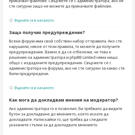
прикачват файлове. Свържете се с администратора, ако не
сте сигурни защо не можете да прикачвате файлове.
Върнете се в началото
Защо получих предупреждение?
Всеки форум има свой собствен набор от правила. Ако сте
нарушили, някое от тези правила, то можете да получите
предупреждение. Важно е да се отбележи, че това е
решение на администратора и phpBB Limited няма нищо
общо с издадените предупреждения. Свържете се с
администратора на форума, ако не сте сигурен за какво сте
били предупредени.
Върнете се в началото
Как мога да докладвам мнения на модератор?
Ако администратора го е позволил, би трябвало да видите
бутон за докладване до мнението, което искате да
докладвате. Натискайки го, ще трябва да следвате
указаните стъпки за да докладвате мнението.