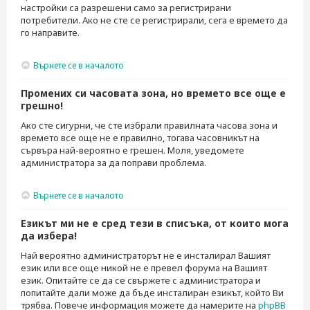
настройки са разрешени само за регистрирани
потребители. Ако не сте се регистрирали, сега е времето да
го направите.
Върнете се в началото
Промених си часовата зона, но времето все още е
грешно!
Ако сте сигурни, че сте избрали правилната часова зона и
времето все още не е правилно, тогава часовникът на
сървъра най-вероятно е грешен. Моля, уведомете
администратора за да поправи проблема.
Върнете се в началото
Езикът ми не е сред тези в списъка, от които мога
да избера!
Най вероятно администраторът не е инсталирал Вашият
език или все още никой не е превел форума на Вашият
език. Опитайте се да се свържете с администратора и
попитайте дали може да бъде инсталиран езикът, който Ви
трябва. Повече информация можете да намерите на
phpBB