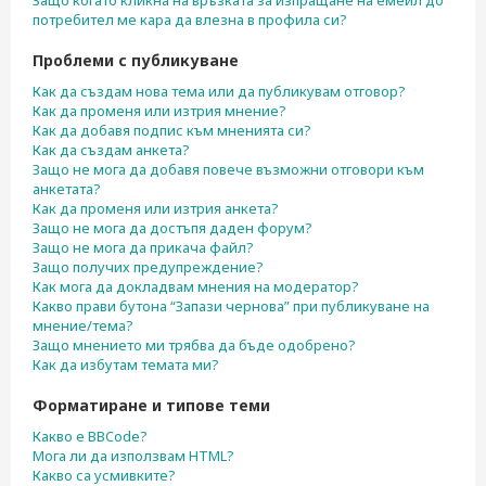
Защо когато кликна на връзката за изпращане на емейл до
потребител ме кара да влезна в профила си?
Проблеми с публикуване
Как да създам нова тема или да публикувам отговор?
Как да променя или изтрия мнение?
Как да добавя подпис към мненията си?
Как да създам анкета?
Защо не мога да добавя повече възможни отговори към
анкетата?
Как да променя или изтрия анкета?
Защо не мога да достъпя даден форум?
Защо не мога да прикача файл?
Защо получих предупреждение?
Как мога да докладвам мнения на модератор?
Какво прави бутона “Запази чернова” при публикуване на
мнение/тема?
Защо мнението ми трябва да бъде одобрено?
Как да избутам темата ми?
Форматиране и типове теми
Какво е BBCode?
Мога ли да използвам HTML?
Какво са усмивките?