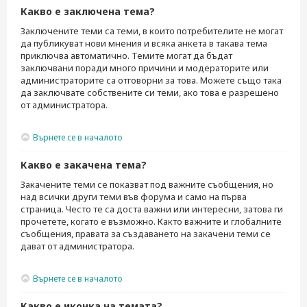
Какво е заключена тема?
Заключените теми са теми, в които потребителите не могат
да публикуват нови мнения и всяка анкета в такава тема
приключва автоматично. Темите могат да бъдат
заключвани поради много причини и модераторите или
администраторите са отговорни за това. Можете също така
да заключвате собствените си теми, ако това е разрешено
от администратора.
Върнете се в началото
Какво е закачена тема?
Закачените теми се показват под важните съобщения, но
над всички други теми във форума и само на първа
страница. Често те са доста важни или интересни, затова ги
прочетете, когато е възможно. Както важните и глобалните
съобщения, правата за създаването на закачени теми се
дават от администратора.
Върнете се в началото
Какво е иконка на темата?