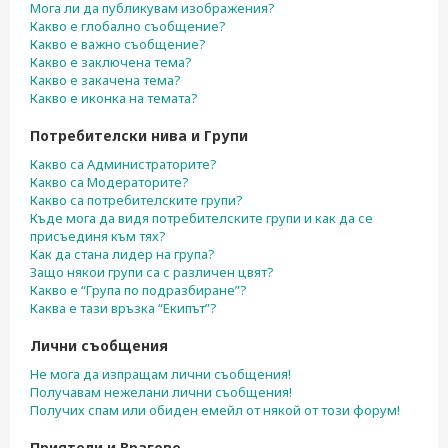
Мога ли да публикувам изображения?
Какво е глобално съобщение?
Какво е важно съобщение?
Какво е заключена тема?
Какво е закачена тема?
Какво е иконка на темата?
Потребителски нива и Групи
Какво са Администраторите?
Какво са Модераторите?
Какво са потребителските групи?
Къде мога да видя потребителските групи и как да се
присъединя към тях?
Как да стана лидер на група?
Защо някои групи са с различен цвят?
Какво е “Група по подразбиране”?
Каква е тази връзка “Екипът”?
Лични съобщения
Не мога да изпращам лични съобщения!
Получавам нежелани лични съобщения!
Получих спам или обиден емейл от някой от този форум!
Приятели и Врагове